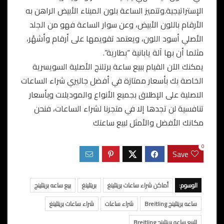
الإستراتيجية.وتتميز الساعة بلون الميناء الأبيض الراهن به
الأرقام باللون الأبيض، وعن سوار الساعة فهو من الجلد
الأصلي أسود اللون، ويعتمد تقويمها على أرقام وأشهُر،
مثلما أن بها آلة يابانية “بطارية”.
يمكنك الآن القيام ببيع ساعة برتلنج الأصلية السويسرية
الخاصة بك بأسعار ممتازة في أفضل جاليري شراء الساعات
الاصلية على الإطلاق بجميع الأنواع والموديلات وبأسعار
تنافسية لن تجدها إلا في متجرنا لشراء الساعات، فنحن
مكانك الأفضل والأمثل لبيع ساعتك
0
Save
الوسوم:
أماكن شراء ساعات بريتلينغ
بريتلينغ
بيع ساعه بريتلينج
ساعه بريتلينج Breitling
شراء ساعات
شراء ساعات بريتلينغ
للبيع ساعه بريتلينج Breitling