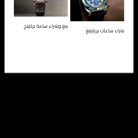
بيع وشراء ساعة برتلينج
شراء ساعات بريتلينغ