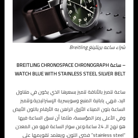
شراء ساعه بريتلينغ Breitling
– ساعة BREITLING CHRONOSPACE CHRONOGRAPH
WATCH BLUE WITH STAINLESS STEEL SILVER BELT
ساعة تتميز بالأناقة تتميز بسعرها الذي يكون في متناول
اليد، فهي يابانية المنبع وسويسرية الإستراتيجية.وتتميز
الساعة بلون الميناء الأزرق الراهن به الأرقام باللون الأبيض
وفي الأعلى رمز المؤسسة، مثلما أن نسق الساعة فيها
هو نهج الـ 24 ساعة.وعن سوار الساعة فهو من المعدن
“stainless steel” فضي اللون، ويعتمد تقويمها على