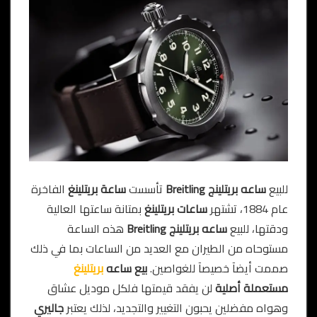
للبيع
ساعه بريتلينج
Breitling
تأسست
ساعة بريتلينغ
الفاخرة
عام 1884، تشتهر
ساعات بريتلينغ
بمتانة ساعتها العالية
ودقتها، للبيع
ساعه بريتلينج
Breitling
هذه الساعة
مستوحاه من الطيران مع العديد من الساعات بما في ذلك
صممت أيضآ خصيصآ للغواصين.
بيع ساعه
بريتلينغ
مستعملة أصلية
لن يفقد قيمتها فلكل موديل عشاق
وهواه مفضلين يحبون التغيير والتجديد، لذلك يعتبر
جاليري