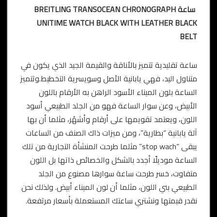
ساعة BREITLING TRANSOCEAN CHRONOGRAPH
UNITIME WATCH BLACK WITH LEATHER BLACK
BELT
ساعة تقليدية تتميز بالأناقة والقيمة الجيد الذي يكون في
متناول اليد، فهي يابانية الأصل وسويسرية التخطيط.وتتميز
الساعة بلون الميناء الأسود الراهن به الأرقام باللون
الأبيض، وعن سوار الساعة فهو من الجلد الطبيعي أسود
اللون، ويعتمد تقويمها على أرقام وأشهُر، مثلما أن بها
آلة يابانية “بطارية”، ومن ميزات ذاك الصنف من الساعات
يبقى “stop wach” مثلما طرحت المنشأة التجارية من تلك
الساعة موديلًا أجدد بالشكل والخصائص ذاتها بل اللون
متفاوت، خسر طرحت ساعة سوارها مصنوع من الجلد
الطبيعي بني اللون، مثلما أن لون الميناء أبيض. ولذلك نحن
نقدر قيمتها ونشتري ساعتك المستعملة بأسعار مرتفعة.