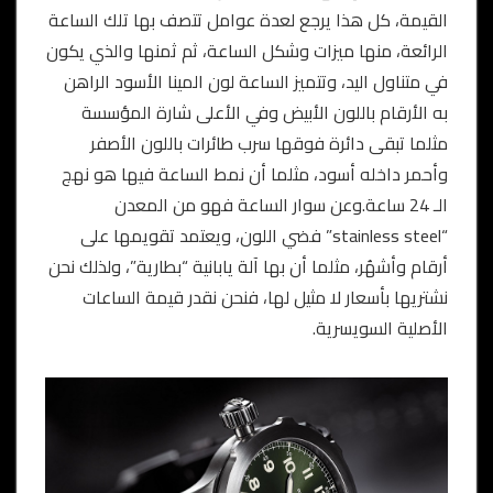
القيمة، كل هذا يرجع لعدة عوامل تتصف بها تلك الساعة
الرائعة، منها ميزات وشكل الساعة، ثم ثمنها والذي يكون
في متناول اليد، وتتميز الساعة لون المينا الأسود الراهن
به الأرقام باللون الأبيض وفي الأعلى شارة المؤسسة
مثلما تبقى دائرة فوقها سرب طائرات باللون الأصفر
وأحمر داخله أسود، مثلما أن نمط الساعة فيها هو نهج
الـ 24 ساعة.وعن سوار الساعة فهو من المعدن
“stainless steel” فضي اللون، ويعتمد تقويمها على
أرقام وأشهُر، مثلما أن بها آلة يابانية “بطارية”، ولذلك نحن
نشتريها بأسعار لا مثيل لها، فنحن نقدر قيمة الساعات
الأصلية السويسرية.