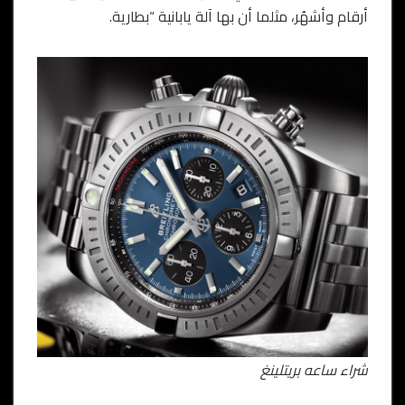
أرقام وأشهُر، مثلما أن بها آلة يابانية “بطارية.
شراء ساعه بريتلينغ