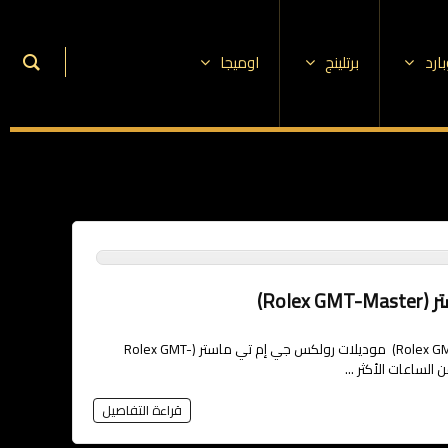
ارد
برتلينج
اوميجا
Rol)
بيع ساعات رولكس جي إم تي ماستر (Rolex GMT-Master) موديلات رولكس جي إم تي ماستر (Rolex GMT-
قراءة التفاصيل